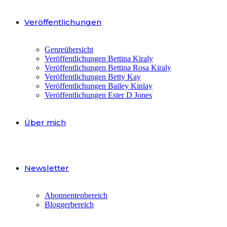
Veröffentlichungen
Genreübersicht
Veröffentlichungen Bettina Kiraly
Veröffentlichungen Bettina Rosa Kiraly
Veröffentlichungen Betty Kay
Veröffentlichungen Bailey Kinlay
Veröffentlichungen Ester D Jones
Über mich
Newsletter
Abonnentenbereich
Bloggerbereich