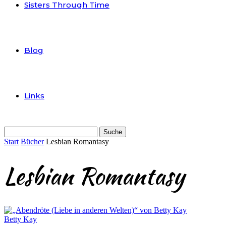
Sisters Through Time
Blog
Links
Start
Bücher
Lesbian Romantasy
Lesbian Romantasy
Betty Kay