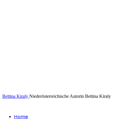
Bettina Kiraly
Niederösterreichische Autorin Bettina Kiraly
Home