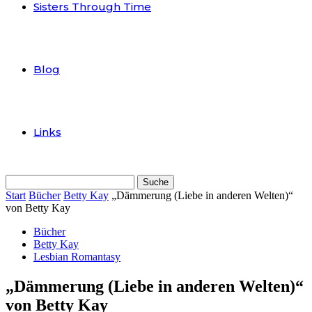
Sisters Through Time
Blog
Links
Start
Bücher
Betty Kay
„Dämmerung (Liebe in anderen Welten)“
von Betty Kay
Bücher
Betty Kay
Lesbian Romantasy
„Dämmerung (Liebe in anderen Welten)“
von Betty Kay