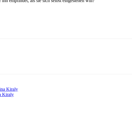
hn empfindet, als sie sich selbst eingestehen will?
ina Kiraly
a Kiraly