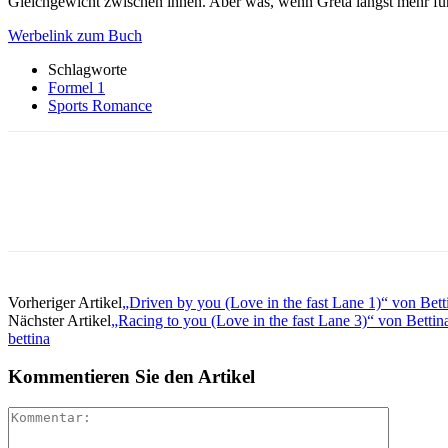
Gleichgewicht zwischen ihnen. Aber was, wenn Greta längst mehr für i
Werbelink zum Buch
Schlagworte
Formel 1
Sports Romance
Vorheriger Artikel
„Driven by you (Love in the fast Lane 1)“ von Bett
Nächster Artikel
„Racing to you (Love in the fast Lane 3)“ von Bettin
bettina
Kommentieren Sie den Artikel