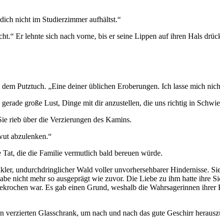
 dich nicht im Studierzimmer aufhältst.“
ht.“ Er lehnte sich nach vorne, bis er seine Lippen auf ihren Hals drü
dem Putztuch. „Eine deiner üblichen Eroberungen. Ich lasse mich nicht
 gerade große Lust, Dinge mit dir anzustellen, die uns richtig in Schwi
ie rieb über die Verzierungen des Kamins.
wut abzulenken.“
e Tat, die die Familie vermutlich bald bereuen würde.
kler, undurchdringlicher Wald voller unvorhersehbarer Hindernisse. Sie 
be nicht mehr so ausgeprägt wie zuvor. Die Liebe zu ihm hatte ihre Sich
gekrochen war. Es gab einen Grund, weshalb die Wahrsagerinnen ihrer Fa
en verzierten Glasschrank, um nach und nach das gute Geschirr herausz