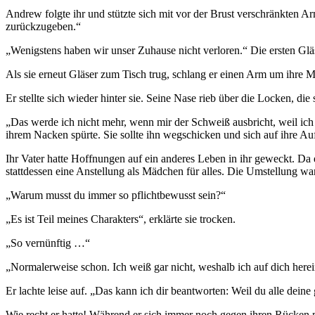
Andrew folgte ihr und stützte sich mit vor der Brust verschränkten A
zurückzugeben.“
„Wenigstens haben wir unser Zuhause nicht verloren.“ Die ersten Glä
Als sie erneut Gläser zum Tisch trug, schlang er einen Arm um ihre Mi
Er stellte sich wieder hinter sie. Seine Nase rieb über die Locken, di
„Das werde ich nicht mehr, wenn mir der Schweiß ausbricht, weil ich
ihrem Nacken spürte. Sie sollte ihn wegschicken und sich auf ihre Au
Ihr Vater hatte Hoffnungen auf ein anderes Leben in ihr geweckt. Da
stattdessen eine Anstellung als Mädchen für alles. Die Umstellung war
„Warum musst du immer so pflichtbewusst sein?“
„Es ist Teil meines Charakters“, erklärte sie trocken.
„So vernünftig …“
„Normalerweise schon. Ich weiß gar nicht, weshalb ich auf dich herei
Er lachte leise auf. „Das kann ich dir beantworten: Weil du alle deine 
Wie recht er hatte! Während er sich immer noch gegen ihren Rücken 