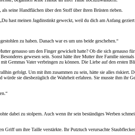
ls seine Handflächen über den Stoff über ihren Brüsten rieben.
Du hast meinen Jagdinstinkt geweckt, weil du dich am Anfang geziert 
s gestohlen zu haben. Danach war es um uns beide geschehen.“
er genauso um den Finger gewickelt hatte? Ob die sich genauso für un
esonderes gewesen sein. Sonst hätte ihre Mutter ihre Familie niemals 
mit Gemmas Vater verbringen zu können. Die Liebe auf den ersten Blick
hin gefolgt. Um mit ihm zusammen zu sein, hätte sie alles riskiert. Do
d würde sie diesbezüglich die Wahrheit erfahren. Sie musste ihm ihr Ge
en.“
ohte dabei zu stolpern. Auch wenn ihr sein beständiges Werben schmei
 Griff um ihre Taille verstärkte. Ihr Putztuch verursachte Staubflecken