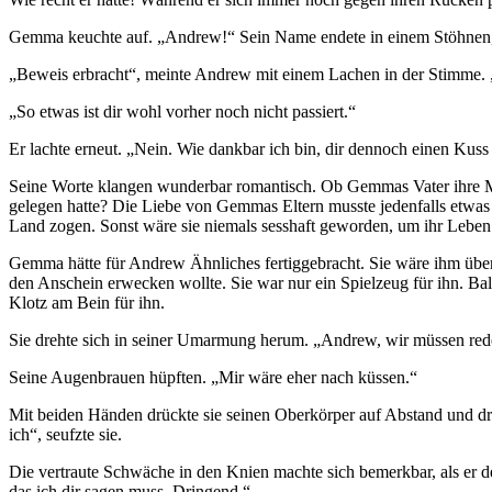
Gemma keuchte auf. „Andrew!“ Sein Name endete in einem Stöhnen, a
„Beweis erbracht“, meinte Andrew mit einem Lachen in der Stimme. „
„So etwas ist dir wohl vorher noch nicht passiert.“
Er lachte erneut. „Nein. Wie dankbar ich bin, dir dennoch einen Kus
Seine Worte klangen wunderbar romantisch. Ob Gemmas Vater ihre Mutt
gelegen hatte? Die Liebe von Gemmas Eltern musste jedenfalls etwas B
Land zogen. Sonst wäre sie niemals sesshaft geworden, um ihr Leben 
Gemma hätte für Andrew Ähnliches fertiggebracht. Sie wäre ihm überall
den Anschein erwecken wollte. Sie war nur ein Spielzeug für ihn. Bal
Klotz am Bein für ihn.
Sie drehte sich in seiner Umarmung herum. „Andrew, wir müssen red
Seine Augenbrauen hüpften. „Mir wäre eher nach küssen.“
Mit beiden Händen drückte sie seinen Oberkörper auf Abstand und dr
ich“, seufzte sie.
Die vertraute Schwäche in den Knien machte sich bemerkbar, als er den
das ich dir sagen muss. Dringend.“