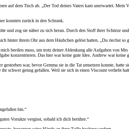
rmen auf dem Tisch ab. „Der Tod deines Vaters kam unerwartet. Mein Va
ser konnten zurück in den Schrank.
tte und zog sie näher zu sich heran. Durch den Stoff ihrer Schürze und
e sich hinter ihrem Ohr aus dem Häubchen gelöst hatten. „Du riechst so g
 mich beeilen muss, um trotz deiner Ablenkung alle Aufgaben von Mrs B
fgabe konzentrieren. Das hier war keine gute Idee. Andrew war keine g
 er gestorben war, bevor Gemma sie in die Tat umsetzen konnte, hatte s
 ihr schwer genug gefallen. Weil sie sich in einen Viscount verliebt hat
ngefallen bin.“
guten Vorsätze vergisst, sobald ich dich berühre.“
presste, begannen seine Hände an ihrer Taille hochzuwandern.