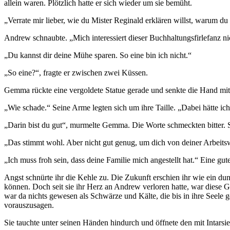
allein waren. Plötzlich hatte er sich wieder um sie bemüht.
„Verrate mir lieber, wie du Mister Reginald erklären willst, warum du
Andrew schnaubte. „Mich interessiert dieser Buchhaltungsfirlefanz nic
„Du kannst dir deine Mühe sparen. So eine bin ich nicht.“
„So eine?“, fragte er zwischen zwei Küssen.
Gemma rückte eine vergoldete Statue gerade und senkte die Hand mit 
„Wie schade.“ Seine Arme legten sich um ihre Taille. „Dabei hätte ich
„Darin bist du gut“, murmelte Gemma. Die Worte schmeckten bitter. S
„Das stimmt wohl. Aber nicht gut genug, um dich von deiner Arbeits
„Ich muss froh sein, dass deine Familie mich angestellt hat.“ Eine gut
Angst schnürte ihr die Kehle zu. Die Zukunft erschien ihr wie ein dun
können. Doch seit sie ihr Herz an Andrew verloren hatte, war diese Ga
war da nichts gewesen als Schwärze und Kälte, die bis in ihre Seele 
vorauszusagen.
Sie tauchte unter seinen Händen hindurch und öffnete den mit Intarsi