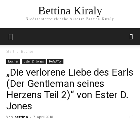
Bettina Kiraly
Niederösterreichische Autorin Bettina Kiraly
Start
Bücher
Bücher
Ester D. Jones
ReGAYcy
„Die verlorene Liebe des Earls
(Der Gentleman seines
Herzens Teil 2)“ von Ester D.
Jones
Von
bettina
-
7. April 2018
1