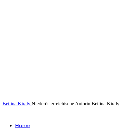
Bettina Kiraly
Niederösterreichische Autorin Bettina Kiraly
Home