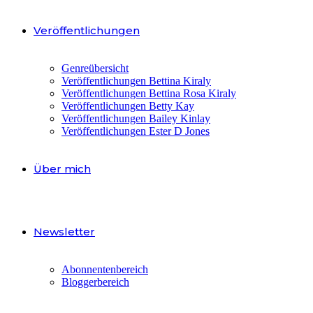
Veröffentlichungen
Genreübersicht
Veröffentlichungen Bettina Kiraly
Veröffentlichungen Bettina Rosa Kiraly
Veröffentlichungen Betty Kay
Veröffentlichungen Bailey Kinlay
Veröffentlichungen Ester D Jones
Über mich
Newsletter
Abonnentenbereich
Bloggerbereich