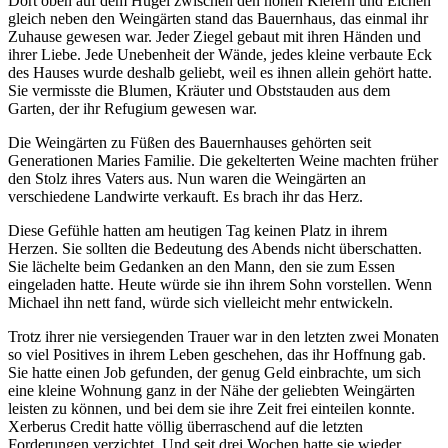
Dort oben auf dem Hügel zwischen den hohen Kiefern und Eichen
gleich neben den Weingärten stand das Bauernhaus, das einmal ihr
Zuhause gewesen war. Jeder Ziegel gebaut mit ihren Händen und
ihrer Liebe. Jede Unebenheit der Wände, jedes kleine verbaute Eck
des Hauses wurde deshalb geliebt, weil es ihnen allein gehört hatte.
Sie vermisste die Blumen, Kräuter und Obststauden aus dem
Garten, der ihr Refugium gewesen war.
Die Weingärten zu Füßen des Bauernhauses gehörten seit
Generationen Maries Familie. Die gekelterten Weine machten früher
den Stolz ihres Vaters aus. Nun waren die Weingärten an
verschiedene Landwirte verkauft. Es brach ihr das Herz.
Diese Gefühle hatten am heutigen Tag keinen Platz in ihrem
Herzen. Sie sollten die Bedeutung des Abends nicht überschatten.
Sie lächelte beim Gedanken an den Mann, den sie zum Essen
eingeladen hatte. Heute würde sie ihn ihrem Sohn vorstellen. Wenn
Michael ihn nett fand, würde sich vielleicht mehr entwickeln.
Trotz ihrer nie versiegenden Trauer war in den letzten zwei Monaten
so viel Positives in ihrem Leben geschehen, das ihr Hoffnung gab.
Sie hatte einen Job gefunden, der genug Geld einbrachte, um sich
eine kleine Wohnung ganz in der Nähe der geliebten Weingärten
leisten zu können, und bei dem sie ihre Zeit frei einteilen konnte.
Xerberus Credit hatte völlig überraschend auf die letzten
Forderungen verzichtet. Und seit drei Wochen hatte sie wieder