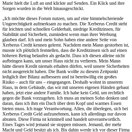
Marie hielt die Luft an und klickte auf Senden. Ein Klick und ihre
Sorgen wurden in die Welt hinausgeschickt.
„Ich möchte dieses Forum nutzen, um auf eine himmelschreiende
Ungerechtigkeit aufmerksam zu machen. Die Xerberus Credit steht
für leichten und schnellen Gelderhalt, niedrige Kreditzinsen, für
Stabilität und Sicherheit, zumindest wenn man ihrer Werbung
glauben darf. Ich und mein Sohn haben eine andere Seite von
Xerberus Credit kennen gelernt. Nachdem mein Mann gestorben ist,
musste ich plötzlich feststellen, dass die Kreditzinsen sich auf einen
höheren Betrag belaufen als gedacht. Dass ich diesen alleine nicht
aufbringen kann, um unser Haus nicht zu verlieren. Mein Mann
hätte diesen Kredit niemals erhalten dürfen, weil unsere Sicherheiten
nicht ausgereicht haben. Die Bank wollte zu diesem Zeitpunkt
lediglich ihre Bilanz aufbessern und ist bereitwillig ein großes
Risiko – auch für uns – eingegangen. Deshalb wohnt in unserem
Haus, in dem Gebäude, das wir mit unseren eigenen Händen gebaut
haben, jetzt eine andere Familie. Ich habe kein Geld, um rechtlich
gegen die Bank vorzugehen. Ich muss an meinen Sohn denken und
daran, dass ich ihm ein Dach über dem Kopf und warmes Essen
bieten muss. Ich trage Verantwortung. Allen, die überlegen, sich bei
Xerberus Credit Geld aufzunehmen, kann ich allerdings nur davon
abraten. Diese Firma ist kriminell und handelt unverantwortlich.
Eines Tages wird jemand sie stoppen müssen. Jemand, der mehr
Macht und Geld besitzt als ich. Bis dahin werde ich vor dieser Firma