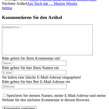
Nächster Artikel
Am Tisch mit … Marion Wiesler
bettina
Kommentieren Sie den Artikel
Bitte geben Sie Ihren Kommentar ein!
Bitte geben Sie hier Ihren Namen ein
Sie haben eine falsche E-Mail-Adresse eingegeben!
Bitte geben Sie hier Ihre E-Mail-Adresse ein
Speichern Sie meinen Namen, meine E-Mail-Adresse und meine
Website für den nächsten Kommentar in diesem Browser.