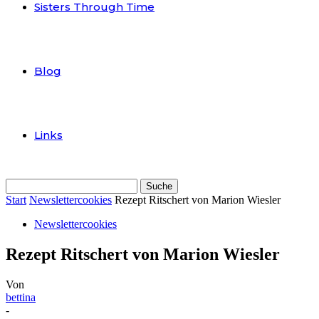
Sisters Through Time
Blog
Links
Start
Newslettercookies
Rezept Ritschert von Marion Wiesler
Newslettercookies
Rezept Ritschert von Marion Wiesler
Von
bettina
-