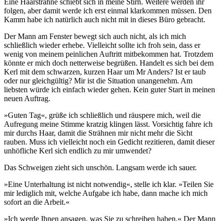
Eine Haarsträhne schiebt sich in meine Stirn. Weitere werden ihr
folgen, aber damit werde ich erst einmal klarkommen müssen. Den
Kamm habe ich natürlich auch nicht mit in dieses Büro gebracht.
Der Mann am Fenster bewegt sich auch nicht, als ich mich
schließlich wieder erhebe. Vielleicht sollte ich froh sein, dass er
wenig von meinem peinlichen Auftritt mitbekommen hat. Trotzdem
könnte er mich doch netterweise begrüßen. Handelt es sich bei dem
Kerl mit dem schwarzen, kurzen Haar um Mr Anders? Ist er taub
oder nur gleichgültig? Mir ist die Situation unangenehm. Am
liebsten würde ich einfach wieder gehen. Kein guter Start in meinen
neuen Auftrag.
»Guten Tag«, grüße ich schließlich und räuspere mich, weil die
Aufregung meine Stimme kratzig klingen lässt. Vorsichtig fahre ich
mir durchs Haar, damit die Strähnen mir nicht mehr die Sicht
rauben. Muss ich vielleicht noch ein Gedicht rezitieren, damit dieser
unhöfliche Kerl sich endlich zu mir umwendet?
Das Schweigen zieht sich unschön. Langsam werde ich sauer.
»Eine Unterhaltung ist nicht notwendig«, stelle ich klar. »Teilen Sie
mir lediglich mit, welche Aufgabe ich habe, dann mache ich mich
sofort an die Arbeit.«
»Ich werde Ihnen ansagen, was Sie zu schreiben haben.« Der Mann