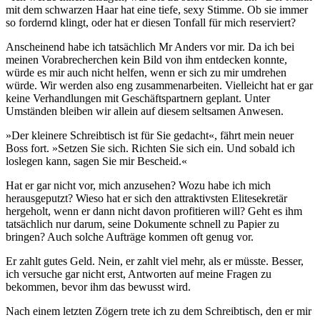
mit dem schwarzen Haar hat eine tiefe, sexy Stimme. Ob sie immer
so fordernd klingt, oder hat er diesen Tonfall für mich reserviert?
Anscheinend habe ich tatsächlich Mr Anders vor mir. Da ich bei
meinen Vorabrecherchen kein Bild von ihm entdecken konnte,
würde es mir auch nicht helfen, wenn er sich zu mir umdrehen
würde. Wir werden also eng zusammenarbeiten. Vielleicht hat er gar
keine Verhandlungen mit Geschäftspartnern geplant. Unter
Umständen bleiben wir allein auf diesem seltsamen Anwesen.
»Der kleinere Schreibtisch ist für Sie gedacht«, fährt mein neuer
Boss fort. »Setzen Sie sich. Richten Sie sich ein. Und sobald ich
loslegen kann, sagen Sie mir Bescheid.«
Hat er gar nicht vor, mich anzusehen? Wozu habe ich mich
herausgeputzt? Wieso hat er sich den attraktivsten Elitesekretär
hergeholt, wenn er dann nicht davon profitieren will? Geht es ihm
tatsächlich nur darum, seine Dokumente schnell zu Papier zu
bringen? Auch solche Aufträge kommen oft genug vor.
Er zahlt gutes Geld. Nein, er zahlt viel mehr, als er müsste. Besser,
ich versuche gar nicht erst, Antworten auf meine Fragen zu
bekommen, bevor ihm das bewusst wird.
Nach einem letzten Zögern trete ich zu dem Schreibtisch, den er mir