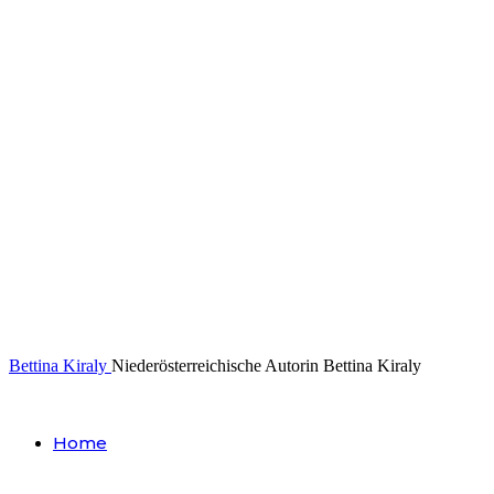
Bettina Kiraly
Niederösterreichische Autorin Bettina Kiraly
Home