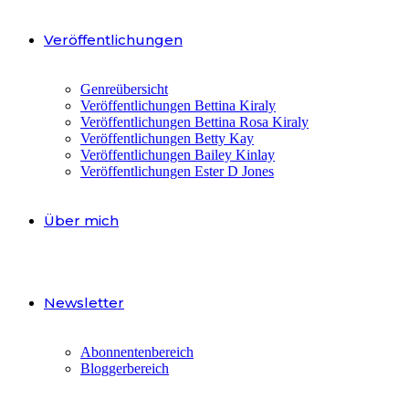
Veröffentlichungen
Genreübersicht
Veröffentlichungen Bettina Kiraly
Veröffentlichungen Bettina Rosa Kiraly
Veröffentlichungen Betty Kay
Veröffentlichungen Bailey Kinlay
Veröffentlichungen Ester D Jones
Über mich
Newsletter
Abonnentenbereich
Bloggerbereich