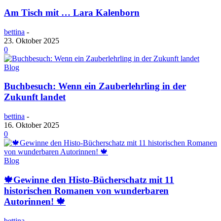
Am Tisch mit … Lara Kalenborn
bettina
-
23. Oktober 2025
0
Blog
Buchbesuch: Wenn ein Zauberlehrling in der
Zukunft landet
bettina
-
16. Oktober 2025
0
Blog
🍁Gewinne den Histo-Bücherschatz mit 11
historischen Romanen von wunderbaren
Autorinnen! 🍁
bettina
-