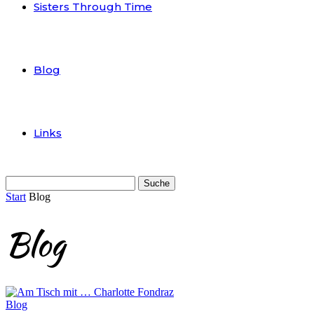
Sisters Through Time
Blog
Links
Start
Blog
Blog
Blog