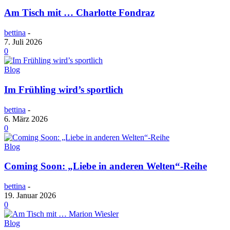
Am Tisch mit … Charlotte Fondraz
bettina
-
7. Juli 2026
0
Blog
Im Frühling wird’s sportlich
bettina
-
6. März 2026
0
Blog
Coming Soon: „Liebe in anderen Welten“-Reihe
bettina
-
19. Januar 2026
0
Blog