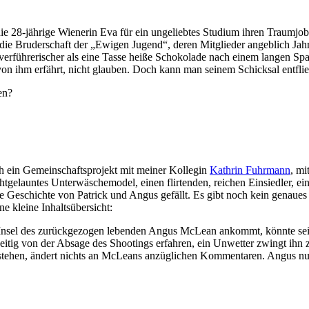
ie 28-jährige Wienerin Eva für ein ungeliebtes Studium ihren Traumjob.
die Bruderschaft der „Ewigen Jugend“, deren Mitglieder angeblich Jahr
verführerischer als eine Tasse heiße Schokolade nach einem langen Spa
 von ihm erfährt, nicht glauben. Doch kann man seinem Schicksal entfli
en?
 ein Gemeinschaftsprojekt mit meiner Kollegin
Kathrin Fuhrmann
, mi
chtgelauntes Unterwäschemodel, einen flirtenden, reichen Einsiedler, 
ie Geschichte von Patrick und Angus gefällt. Es gibt noch kein genaue
e kleine Inhaltsübersicht:
Insel des zurückgezogen lebenden Angus McLean ankommt, könnte seine 
eitig von der Absage des Shootings erfahren, ein Unwetter zwingt ihn zu
n zu stehen, ändert nichts an McLeans anzüglichen Kommentaren. Angus