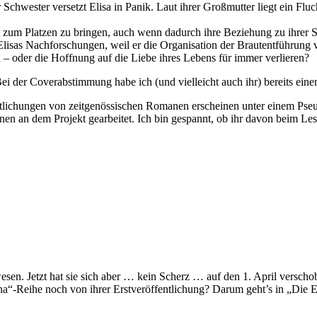
 Schwester versetzt Elisa in Panik. Laut ihrer Großmutter liegt ein Flu
 zum Platzen zu bringen, auch wenn dadurch ihre Beziehung zu ihrer S
lisas Nachforschungen, weil er die Organisation der Brautentführung v
 oder die Hoffnung auf die Liebe ihres Lebens für immer verlieren?
. Bei der Coverabstimmung habe ich (und vielleicht auch ihr) bereits 
lichungen von zeitgenössischen Romanen erscheinen unter einem Pseud
nnen an dem Projekt gearbeitet. Ich bin gespannt, ob ihr davon beim Le
sen. Jetzt hat sie sich aber … kein Scherz … auf den 1. April verscho
a“-Reihe noch von ihrer Erstveröffentlichung? Darum geht’s in „Die 