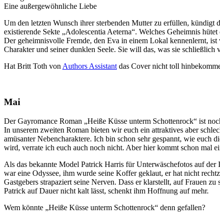
Eine außergewöhnliche Liebe
Um den letzten Wunsch ihrer sterbenden Mutter zu erfüllen, kündigt d
existierende Sekte „Adolescentia Aeterna“. Welches Geheimnis hütet 
Der geheimnisvolle Fremde, den Eva in einem Lokal kennenlernt, ist 
Charakter und seiner dunklen Seele. Sie will das, was sie schließlich
Hat Britt Toth von
Authors Assistant
das Cover nicht toll hinbekomm
Mai
Der Gayromance Roman „Heiße Küsse unterm Schottenrock“ ist noch
In unserem zweiten Roman bieten wir euch ein attraktives aber schle
amüsanter Nebencharaktere. Ich bin schon sehr gespannt, wie euch d
wird, verrate ich euch auch noch nicht. Aber hier kommt schon mal ein
Als das bekannte Model Patrick Harris für Unterwäschefotos auf der 
war eine Odyssee, ihm wurde seine Koffer geklaut, er hat nicht rechtz
Gastgebers strapaziert seine Nerven. Dass er klarstellt, auf Fraue
Patrick auf Dauer nicht kalt lässt, schenkt ihm Hoffnung auf mehr.
Wem könnte „Heiße Küsse unterm Schottenrock“ denn gefallen?