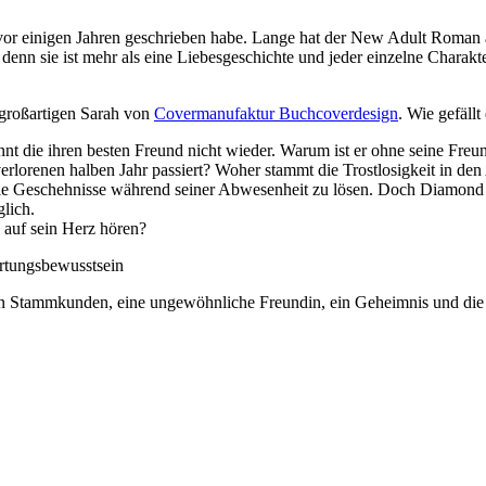
s vor einigen Jahren geschrieben habe. Lange hat der New Adult Roman 
enn sie ist mehr als eine
Liebesgeschichte und jeder einzelne Charakter
 großartigen Sarah von
Covermanufaktur Buchcoverdesign
. Wie gefällt
nt die ihren besten Freund nicht wieder. Warum ist er ohne seine Freun
verlorenen halben Jahr passiert? Woher stammt die Trostlosigkeit in d
die Geschehnisse während seiner Abwesenheit zu lösen. Doch Diamond wi
glich.
 auf sein
Herz
hören?
rtungsbewusstsein
ligen Stammkunden, eine ungewöhnliche Freundin, ein Geheimnis und di