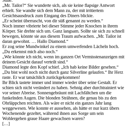
Stille.
„Mr. Tailor?“ Sie wunderte sich, als sie keine flapsige Antwort
erhielt. Sie wandte sich dem Mann zu, der mit irritiertem
Gesichtsausdruck zum Eingang des Diners blickte.
„Er scheint überrascht, von dir süß genannt zu werden.“
Noch immer vibrierte bei dieser Stimme jeder Knochen in ihrem
Körper. Sie drehte sich um. Ganz langsam. Sollte sie sich zu schnell
bewegen, könnte sie aus diesem Traum aufwachen. „Mr. Tailor ist
daran gewohnt. … Hallo Diamond.“
Er zog seine Mundwinkel zu einem umwerfenden Lächeln hoch.
„Du erkennst mich also noch.“
„Wie könnte ich nicht, wenn im ganzen Ort Vermisstenanzeigen mit
deinem Gesicht darauf verteilt sind.“
Diamond legte den Kopf schief. „Ich hab keine Bilder gesehen.“
„Du bist wohl noch nicht durch ganz Silverline gelaufen.“ Ihr Herz
raste. Er war tatsächlich zurückgekommen!
Ihr Blick tastete immer und immer wieder über seine Gestalt. Er
schien sich nicht verändert zu haben. Sehnig aber durchtrainiert wie
vor seiner Abreise. Sonnengebräunt mit Lachfältchen um die
funkelnden Augen. Die blonden Strähnen, die genau bis zu den
Ohrläppchen reichten. Als wäre er nicht ein ganzes Jahr lang
weggewesen. Wie konnte er aussehen, als hätte er nur kurz übers
Wochenende gezeltet, während ihnen aus Sorge um sein
Wohlergehen graue Haare gewachsen waren?
[…]