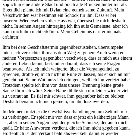
zog ich in eine andere Stadt und brach alle Brücken hinter mir ab.
Eigentlich plante ich mit Dylan eine gemeinsame Zukunft. Mein
Verschwinden war bestimmt ein Schock für ihn. Dass er bei
unserem Wiedersehen voller Hass war, überraschte mich deshalb
nicht. In seinen Augen hinterging ich ihn aufs Gemeinste, aber ich
kann mich ihm nicht erklären. Mein Geheimnis darf er niemals
erfahren!
Ihm bei dem Geschäftstermin gegenüberzustehen, überrumpelte
mich. Ich versuchte, ihm aus dem Weg zu gehen. Auch wenn er
meinen Vorgesetzten gegenüber verschwieg, dass er mich aus einem
anderen Leben kennt, bestand er darauf, dass ich seine Fragen
beantworte. Als ich mich weigerte, über die Vergangenheit zu
sprechen, drohte er, mich nicht in Ruhe zu lassen, bis er sich an mir
gerächt hat. Seine Wut muss ich ertragen, weil ich ihn verletzt habe.
Trotzdem spielte ich ihm vor, dass unsere Trennung keine große
Sache für mich wäre. Seine Nähe fühlte sich nur leider wieder viel
zu vertraut an. Es fiel mir schwer, ihm gegenüber kalt zu bleiben.
Deshalb benahm ich mich gemein, um ihn loszuwerden.
Im Moment nutzt er die Geschäftsverhandlungen, um Zeit mit mir
zu verbringen. Er spielt mir vor, dass er jetzt ein kaltherziger Mann
ist, aber in seinen Augen liegt der gleiche Schmerz, der auch mich
quält. Er hätte Antworten verdient, die ich ihm nicht gegeben kann.
Hoffentlich ist der Verkauf bald abgewickelt, damit er wieder