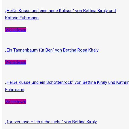
„Heiße Küsse und eine neue Kulisse“ von Bettina Kiraly und
Kathrin Fuhrmann
Weiterlesen
„Ein Tannenbaum für Ben“ von Bettina Rosa Kiraly
Weiterlesen
„Heiße Küsse und ein Schottenrock“ von Bettina Kiraly und Kathri
Fuhrmann
Weiterlesen
„forever love – Ich sehe Liebe“ von Bettina Kiraly