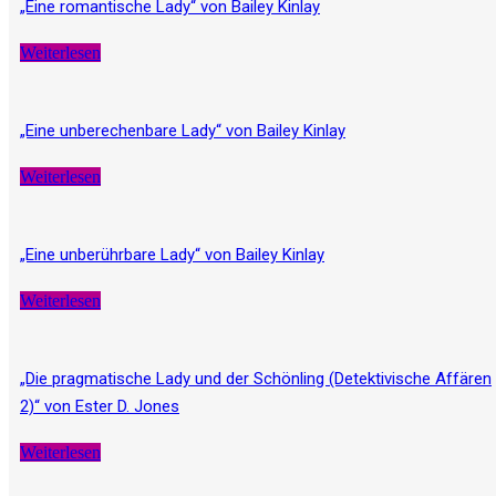
„Eine romantische Lady“ von Bailey Kinlay
Weiterlesen
„Eine unberechenbare Lady“ von Bailey Kinlay
Weiterlesen
„Eine unberührbare Lady“ von Bailey Kinlay
Weiterlesen
„Die pragmatische Lady und der Schönling (Detektivische Affären
2)“ von Ester D. Jones
Weiterlesen