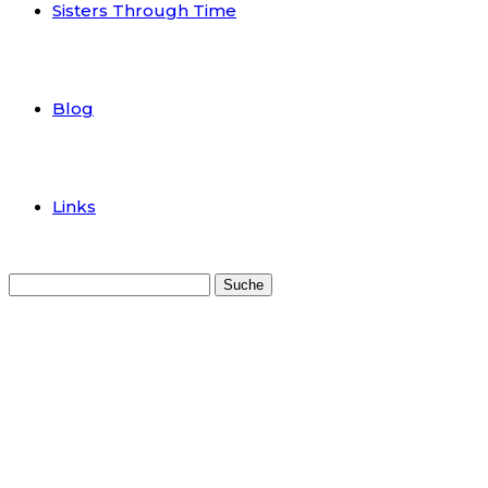
Sisters Through Time
Blog
Links