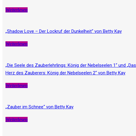
Weiterlesen
„Shadow Love – Der Lockruf der Dunkelheit“ von Betty Kay
Weiterlesen
„Die Seele des Zauberlehrlings: König der Nebelseelen 1“ und „Das
Herz des Zauberers: König der Nebelseelen 2“ von Betty Kay
Weiterlesen
„Zauber im Schnee“ von Betty Kay
Weiterlesen