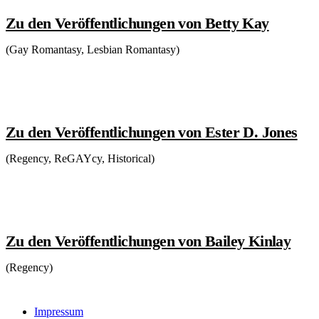
Zu den Veröffentlichungen von Betty Kay
(Gay Romantasy, Lesbian Romantasy)
Zu den Veröffentlichungen von Ester D. Jones
(Regency, ReGAYcy, Historical)
Zu den Veröffentlichungen von Bailey Kinlay
(Regency)
Impressum