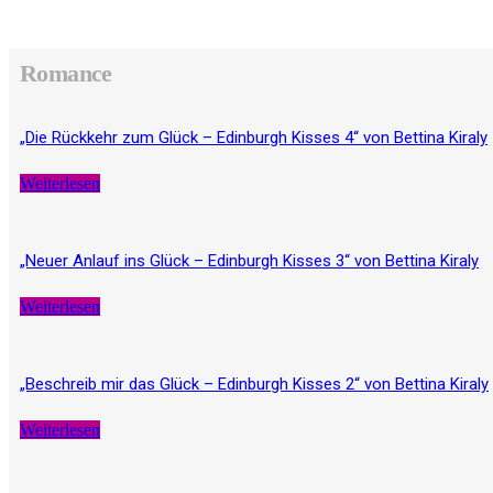
Romance
„Die Rückkehr zum Glück – Edinburgh Kisses 4“ von Bettina Kiraly
Weiterlesen
„Neuer Anlauf ins Glück – Edinburgh Kisses 3“ von Bettina Kiraly
Weiterlesen
„Beschreib mir das Glück – Edinburgh Kisses 2“ von Bettina Kiraly
Weiterlesen