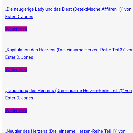
„Die neugierige Lady und das Biest (Detektivische Affären 1)“ von
Ester D. Jones
Weiterlesen
„Kapitulation des Herzens (Drei einsame Herzen-Reihe Teil 3)“ vo
Ester D. Jones
Weiterlesen
„Täuschung des Herzens (Drei einsame Herzen-Reihe Teil 2)“ von
Ester D. Jones
Weiterlesen
„Neugier des Herzens (Drei einsame Herzen-Reihe Teil 1)“ von