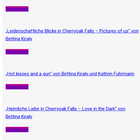
Weiterlesen
„Leidenschaftliche Blicke in Cherryoak Falls – Pictures of us“ von
Bettina Kiraly
Weiterlesen
„Hot kisses and a gun“ von Bettina Kiraly und Kathrin Fuhrmann
Weiterlesen
„Heimliche Liebe in Cherryoak Falls – Love in the Dark“ von
Bettina Kiraly
Weiterlesen